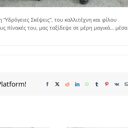
 “Υδρόγειες Σκέψεις”, του καλλιτέχνη και φίλου
ς πίνακές του, μας ταξίδεψε σε μέρη μαγικά… μέσα
Platform!
Facebook
X
Reddit
LinkedIn
WhatsApp
Tumblr
Pinterest
Vk