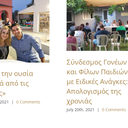
Σύνδεσμος Γονέων
και Φίλων Παιδιών
 την ουσία
με Ειδικές Ανάγκες:
ά από τις
Απολογισμός της
ς»
χρονιάς
 2021
|
0 Comments
July 20th, 2021
|
0 Comments