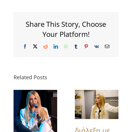
Share This Story, Choose
Your Platform!
Facebook
X
Reddit
LinkedIn
WhatsApp
Tumblr
Pinterest
Vk
Email
Related Posts
διάλεξη με