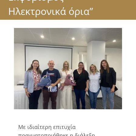
Ηλεκτρονικά όρια”
View
Larger
Image
Με ιδιαίτερη επιτυχία
πραγματοποιήθηκε η διάλεξη