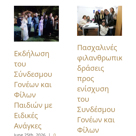
Πασχαλινές
Εκδήλωση
φιλανθρωπικές
του
δράσεις
Σύνδεσμου
προς
Γονέων και
ενίσχυση
Φίλων
του
Παιδιών με
Συνδέσμου
Ειδικές
Γονέων και
Ανάγκες
Φίλων
June 25th, 2026
|
0