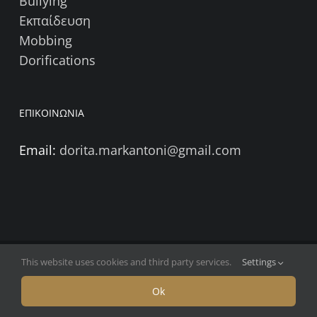
Bullying
Εκπαίδευση
Mobbing
Dorifications
ΕΠΙΚΟΙΝΩΝΙΑ
Email:
dorita.markantoni@gmail.com
This website uses cookies and third party services.
Settings
Copyright 2026 | Δωρίτα Μαρκαντώνη
Facebook
X
LinkedIn
Instagram
YouTube
Ok