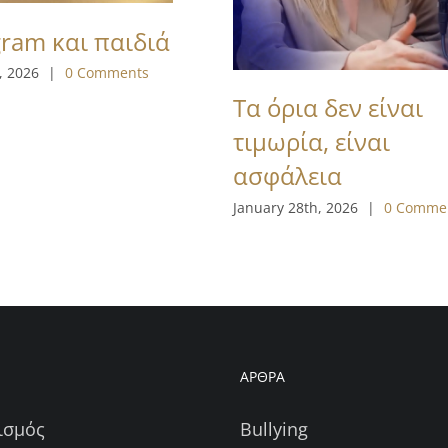
gram και παιδιά
, 2026
|
0 Comments
Τα όρια δεν είναι
τιμωρία, είναι
ασφάλεια
January 28th, 2026
|
0 Comme
Η
ΑΡΘΡΑ
ισμός
Bullying