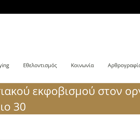
ying
Εθελοντισμός
Κοινωνία
Αρθρογραφί
σιακού εκφοβισμού στον ορ
ιο 30