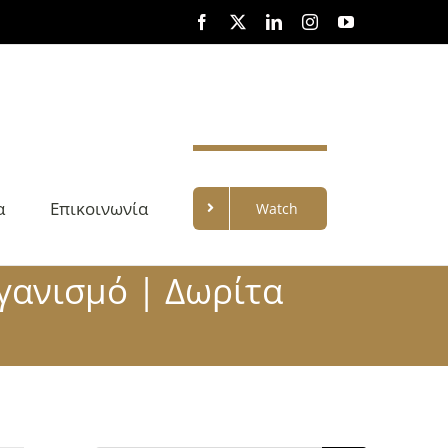
Facebook
X
LinkedIn
Instagram
YouTube
α
Επικοινωνία
Watch
γανισμό | Δωρίτα