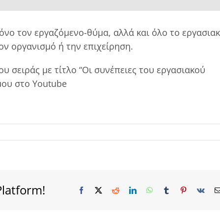
όνο τον εργαζόμενο-θύμα, αλλά και όλο το εργασια
ον οργανισμό ή την επιχείρηση.
ου σειράς με τίτλο “Οι συνέπειες του εργασιακού
μου στο Youtube
Platform!
Facebook
X
Reddit
LinkedIn
WhatsApp
Tumblr
Pinterest
Vk