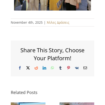
November 4th, 2025
|
Άλλες Δράσεις
Share This Story, Choose
Your Platform!
Facebook
X
Reddit
LinkedIn
WhatsApp
Tumblr
Pinterest
Vk
Email
Related Posts