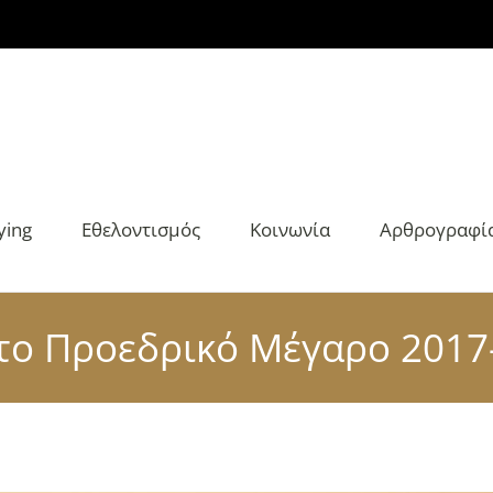
ying
Εθελοντισμός
Κοινωνία
Αρθρογραφί
στο Προεδρικό Μέγαρο 2017