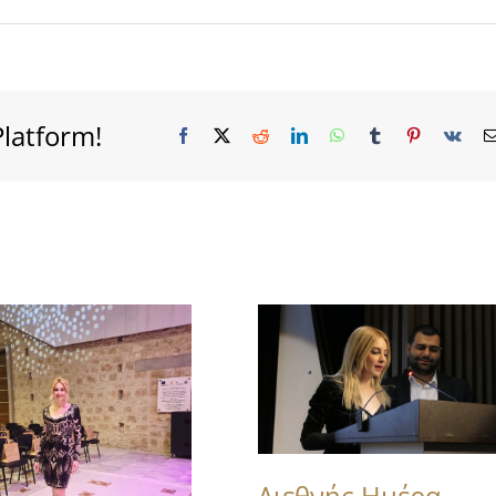
Platform!
Facebook
X
Reddit
LinkedIn
WhatsApp
Tumblr
Pinterest
Vk
Διεθνής Ημέρα