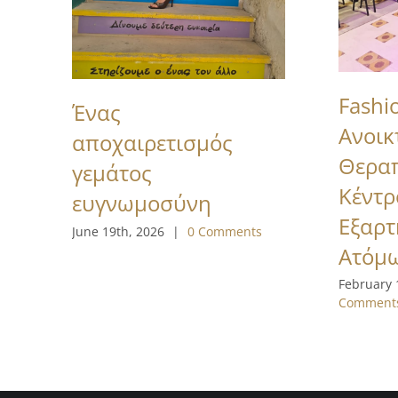
Fashi
Ένας
Ανοικ
αποχαιρετισμός
Θερα
γεμάτος
Κέντρ
ευγνωμοσύνη
Εξαρ
June 19th, 2026
|
0 Comments
Ατόμ
February 
Comment