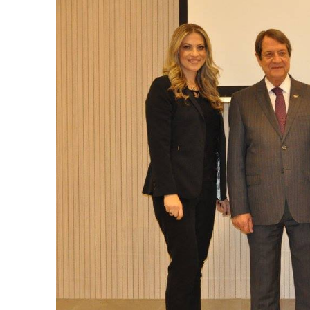
View
Larger
Image