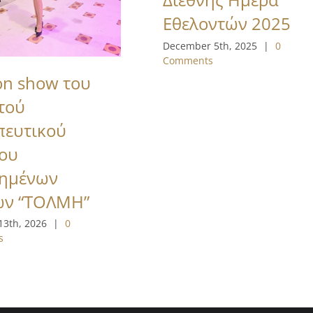
Εθελοντών 2025
December 5th, 2025
|
0
Comments
on show του
τού
πευτικού
ου
τημένων
ων “ΤΟΛΜΗ”
13th, 2026
|
0
s