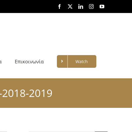
Facebook
X
LinkedIn
Instagram
YouTube
α
Επικοινωνία
Watch
-2018-2019