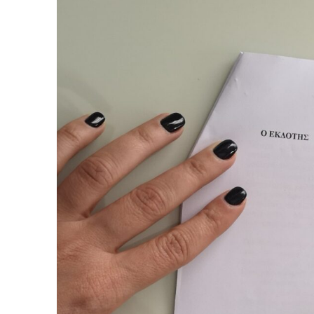
View
Larger
Image