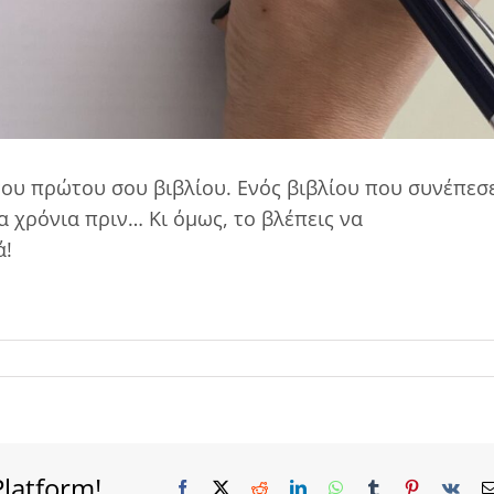
του πρώτου σου βιβλίου. Ενός βιβλίου που συνέπεσ
α χρόνια πριν… Κι όμως, το βλέπεις να
ά!
Platform!
Facebook
X
Reddit
LinkedIn
WhatsApp
Tumblr
Pinterest
Vk