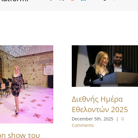
Διεθνής Ημέρα
Εθελοντών 2025
December 5th, 2025
|
0
Comments
on show του