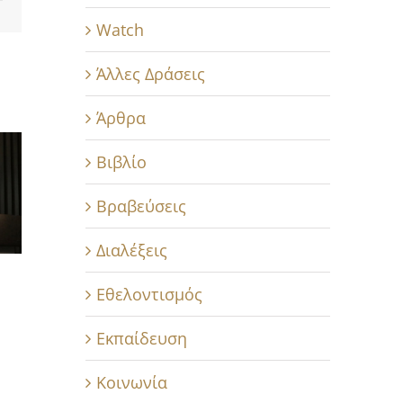
Watch
Άλλες Δράσεις
Άρθρα
Βιβλίο
Βραβεύσεις
Διαλέξεις
Εθελοντισμός
Εκπαίδευση
Κοινωνία
Fashi
Ένας