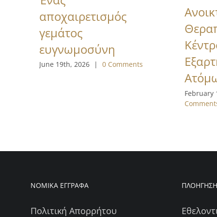
Ανοικ
αποχαιρετισμός
Θερα
γεμάτος
Κέντρ
ευγνωμοσύνη
Εξαρ
June 19th, 2026
|
0 Comments
Ατόμ
February 
Comment
ΝΟΜΙΚΑ ΕΓΓΡΑΦΑ
ΠΛΟΗΓΗΣ
Πολιτική Απορρήτου
Εθελοντ