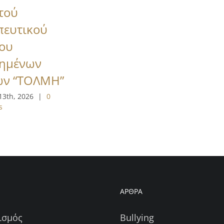
τού
πευτικού
ου
τημένων
ων “ΤΟΛΜΗ”
13th, 2026
|
0
s
Η
ΑΡΘΡΑ
ισμός
Bullying