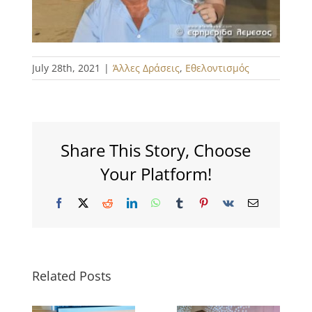
July 28th, 2021
|
Άλλες Δράσεις
,
Εθελοντισμός
Share This Story, Choose
Your Platform!
Facebook
X
Reddit
LinkedIn
WhatsApp
Tumblr
Pinterest
Vk
Email
Related Posts