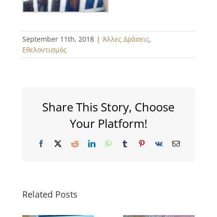
September 11th, 2018
|
Άλλες Δράσεις
,
Εθελοντισμός
Share This Story, Choose
Your Platform!
Facebook
X
Reddit
LinkedIn
WhatsApp
Tumblr
Pinterest
Vk
Email
Related Posts